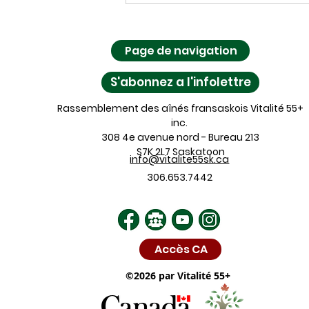
période de mise en nomination se
termine bientôt!
Page de navigation
S'abonnez a l'infolettre
Rassemblement des aînés fransaskois Vitalité 55+
inc.
308 4e avenue nord - Bureau 213
S7K 2L7 Saskatoon
info@vitalite55sk.ca
306.653.7442
Accès CA
©2026 par Vitalité 55+