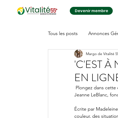
Devenir membre
Tous les posts
Annonces Gén
Margo de Vitalité 
Autre
'C'EST À
EN LIGN
 Plongez dans cette 
Jeanne LeBlanc, fonda
Écrite par Madelein
couleur, des situati