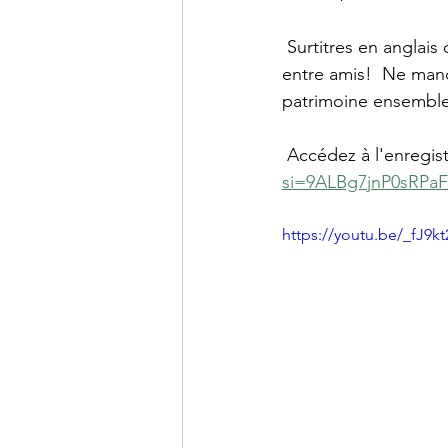
 Surtitres en anglais
entre amis!  Ne manq
patrimoine ensemble
 Accédez à l'enregis
si=9ALBg7jnP0sRPaF
https://youtu.be/_fJ9