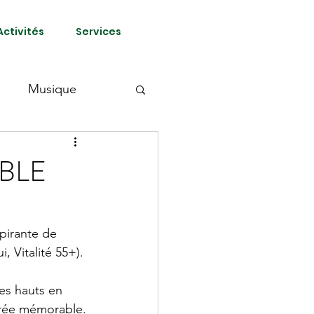
Activités
Services
Musique
IBLE
pirante de 
, Vitalité 55+).
es hauts en 
oirée mémorable.