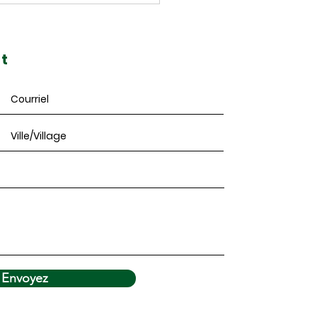
r au Festival fransaskois!
t
Envoyez