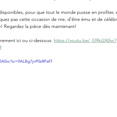
 disponibles, pour que tout le monde puisse en profiter, 
uez pas cette occasion de rire, d’être ému et de célébr
! Regardez la pièce dès maintenant!
trement ici ou ci-dessous: 
https://youtu.be/_fJ9kt2A0vc?
f
kt2A0vc?si=9ALBg7jnP0sRPaFf