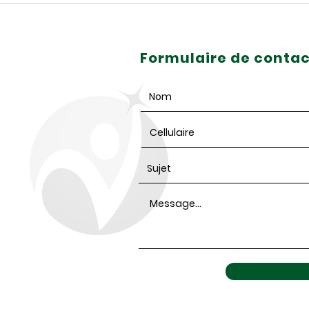
de Zone Emploi 50+ en
retou
Saskatchewan: l’expérience n’a
pas d’âge!
Formulaire de contac