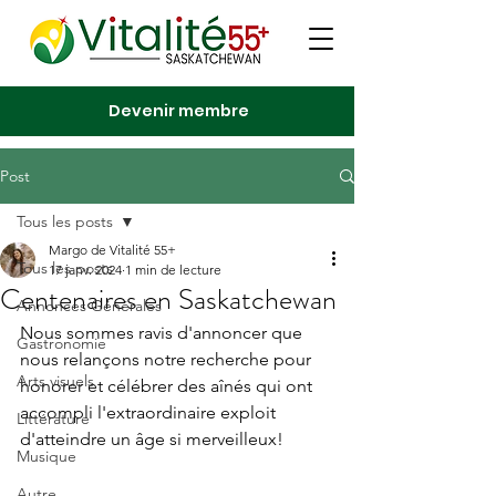
Devenir membre
Post
Tous les posts
Margo de Vitalité 55+
Tous les posts
17 janv. 2024
1 min de lecture
Centenaires en Saskatchewan
Annonces Générales
Nous sommes ravis d'annoncer que 
Gastronomie
nous relançons notre recherche pour 
Arts visuels
honorer et célébrer des aînés qui ont 
accompli l'extraordinaire exploit 
Littérature
d'atteindre un âge si merveilleux!
Musique
Autre