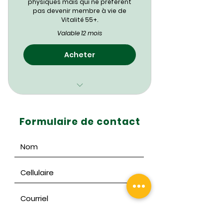
physiques mais qui ne préfèrent
pas devenir membre à vie de
Vitalité 55+.
Valable 12 mois
Acheter
Durée de membriété -
septembre 2025 à juin
Formulaire de contact
2026
Accès illimité aux activités
physiques organisé par
V55+
Accès aux équipements
requises pour assister aux
activités