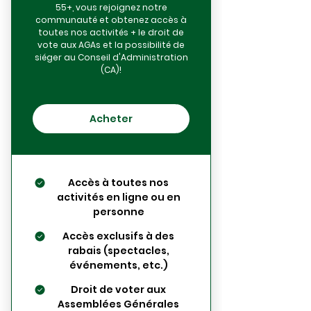
55+, vous rejoignez notre
communauté et obtenez accès à
toutes nos activités + le droit de
vote aux AGAs et la possibilité de
siéger au Conseil d'Administration
(CA)!
Acheter
Accès à toutes nos
activités en ligne ou en
personne
Accès exclusifs à des
rabais (spectacles,
événements, etc.)
Droit de voter aux
Assemblées Générales