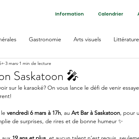
Information
Calendrier
érales
Gastronomie
Arts visuels
Littérature
55+
3 mars
1 min de lecture
ion Saskatoon 🎤
oir sur le karaoké? On vous lance le défi de venir essay
rent!
le 
vendredi 6 mars à 17h
, au 
Art Bar à Saskatoon
, pour 
mplie de surprises, de rires et de bonne humeur ✨
é aux 
19 ans et plus
, et aucun talent n’est requis, seuleme