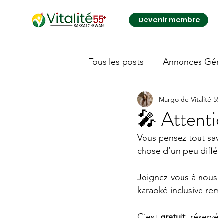
Devenir membre
Tous les posts
Annonces Gén
Margo de Vitalité 
Autre
🎤 Attent
Vous pensez tout sav
chose d’un peu diffé
Joignez-vous à nous 
karaoké inclusive re
C’est 
gratuit
, réserv