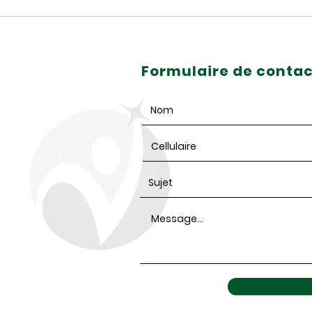
COMMUNIQUÉ | Lancement
Le to
de Zone Emploi 50+ en
retou
Saskatchewan: l’expérience n’a
pas d’âge!
Formulaire de contac