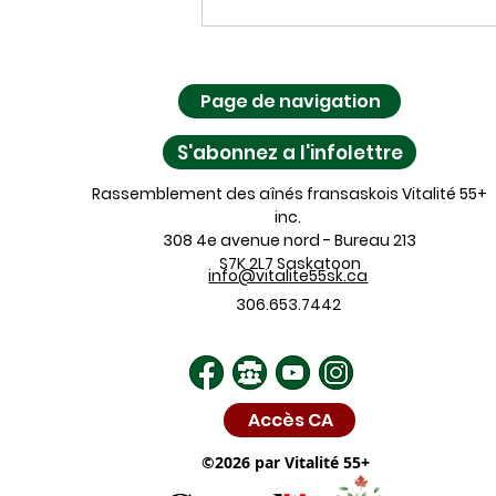
Le Prix du Lys d’Argent: la
période de mise en nomination se
termine bientôt!
Page de navigation
S'abonnez a l'infolettre
Rassemblement des aînés fransaskois Vitalité 55+
inc.
308 4e avenue nord - Bureau 213
S7K 2L7 Saskatoon
info@vitalite55sk.ca
306.653.7442
Accès CA
©2026 par Vitalité 55+