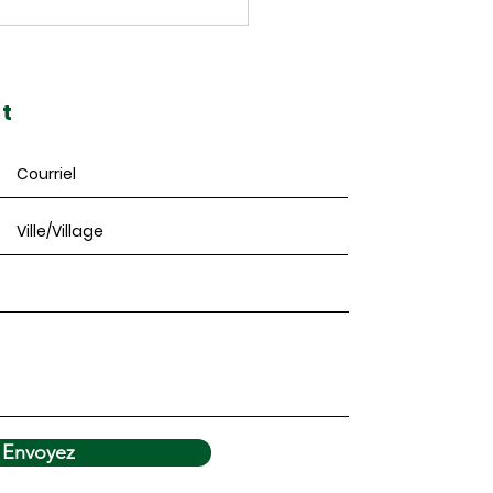
urnoi de pétanque est de
r au Festival fransaskois!
t
Envoyez