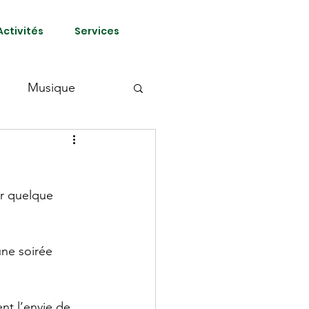
Activités
Services
Musique
er quelque 
une soirée 
nt l’envie de 